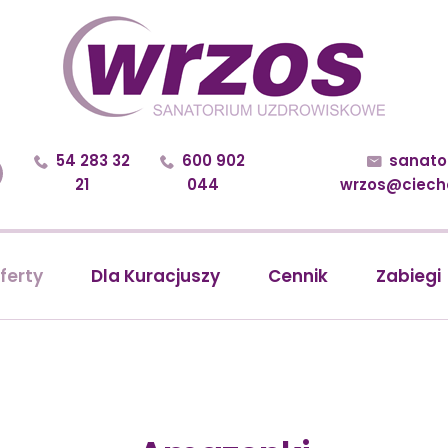
54 283 32
600 902
sanato



21
044
wrzos@ciecho
ferty
Dla Kuracjuszy
Cennik
Zabiegi