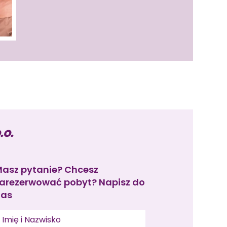
.o.
asz pytanie? Chcesz
arezerwować pobyt? Napisz do
nas