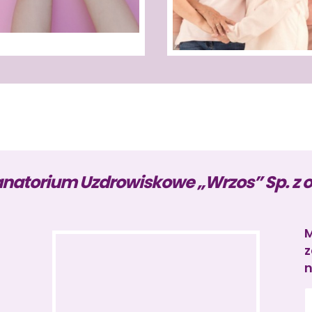


więcej
więcej
natorium Uzdrowiskowe „Wrzos” Sp. z o
M
z