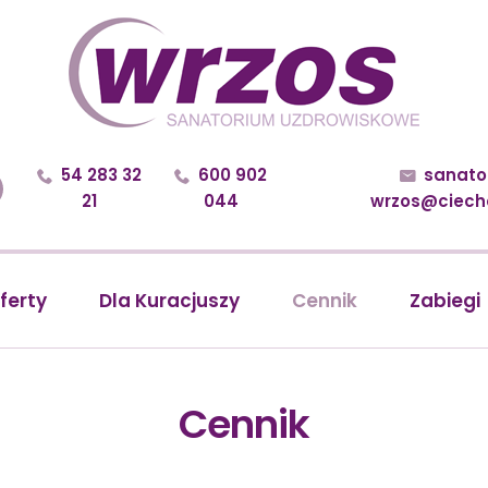
54 283 32
600 902
sanato



21
044
wrzos@ciecho
ferty
Dla Kuracjuszy
Cennik
Zabiegi
Cennik