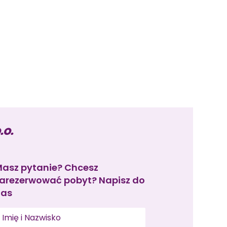
.o.
asz pytanie? Chcesz
arezerwować pobyt? Napisz do
nas