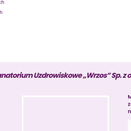
ch
h
natorium Uzdrowiskowe „Wrzos” Sp. z o
M
z