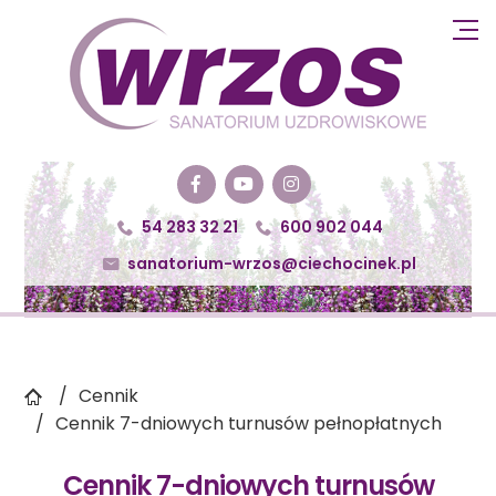
54 283 32 21
600 902 044


sanatorium-wrzos@ciechocinek.pl

Cennik
Cennik 7-dniowych turnusów pełnopłatnych
Cennik 7-dniowych turnusów