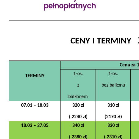
pełnopłatnych
CENY I TERMINY
Cena za 
1-os.
1-os.
TERMINY
z
bez balkonu
balkonem
07.01 – 18.03
320 zł
310 zł
( 2240 zł)
(2170 zł)
18.03 – 27.05
340 zł
330 zł
( 2380 zł)
( 2310 zł)